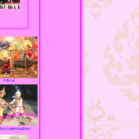
รำสี่ภาค
จับนางสุพรรณมัจฉา