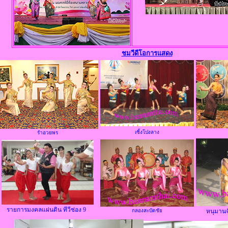
ชมวีดีโอการแสดง
เซิ้งโปงลาง
รำอวยพร
รายการมงคลแผ่นดิน ทีวีช่อง 9
กลองสะบัดชัย
หนุมาน