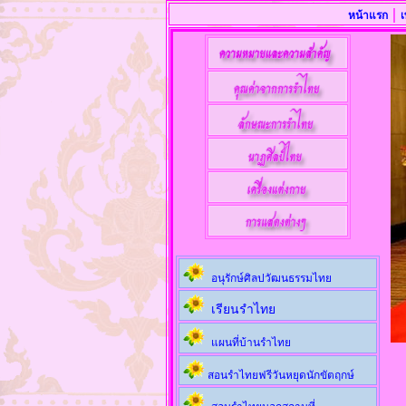
|
หน้าแรก
เ
อนุรักษ์ศิลปวัฒนธรรมไทย
เรียนรำไทย
แผนที่บ้านรำไทย
สอนรำไทยฟรีวันหยุดนักขัตฤกษ์