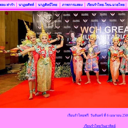
|
|
|
|
|
พลง-ท่ารำ
นาฏยศัพท์
นาฏศิลป์ไทย
ภาพการแสดง
เรียนรำไทย-โขน-มวยไทย
เรียนรำไทยฟรี วันจันทร์ ที่ 6 เมษายน 2
เรียนรำไทยวันอาทิตย์