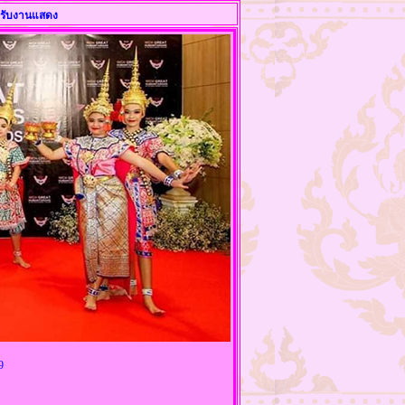
รับงานแสดง
569