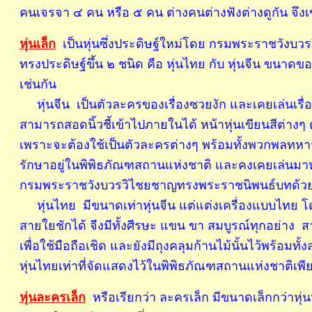
คนเจรจา ๔ คน หรือ ๕ คน ต่างคนต่างฟังต่างดูกัน จึงเ
หุ่นเล็ก
เป็นหุ่นซึ่งประดิษฐ์ใหม่โดย กรมพระราชวังบว
ทรงประดิษฐ์ขึ้น ๒ ชนิด คือ หุ่นไทย กับ หุ่นจีน ขนาดข
เช่นกัน
หุ่นจีน เป็นตัวละครของเรื่องซวยงัก และเคยเล่นเรื่อ
สามารถสอดนิ้วชี้เข้าไปภายในได้ หน้าหุ่นเขียนสีต่างๆ 
เพราะจะต้องใช้เป็นตัวละครต่างๆ พร้อมทั้งพวกพลทหารด้ว
รักษาอยู่ในพิพิธภัณฑสถานแห่งชาติ และคงเคยเล่นมาหลายเ
กรมพระราชวังบวรวิไชยชาญทรงพระราชนิพนธ์บทด้วย
หุ่นไทย มีขนาดเท่าหุ่นจีน แต่แต่งเครื่องแบบไทย โด
สายใยชักได้ จีงมีทั้งศีรษะ แขน ขา สมบูรณ์ทุกอย่าง 
เพื่อใช้มือถือเชิด และยังมีถุงคลุมก้านไม้นั้นไว้พร้อมท
หุ่นไทยเท่าที่จัดแสดงไว้ในพิพิธภัณฑสถานแห่งชาติเพีย
หุ่นละครเล็ก
หรือเรียกว่า ละครเล็ก มีขนาดเล็กกว่าหุ