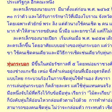
ประเสริฐกุล อีกคณะหนึ่ง
ละครเล็กของนายแกร มีมาตั้งแต่ก่อน พ.ศ. ๒๔๖๕ นิยมเล
๓๐ กว่าตัว และได้รับการรักษาไว้ที่เมืองโบราณ จังหว
โดยเฉพาะตัวยักษ์ พระ ลิง แต่ตัวนางใช้คนเชิด ๒ คน
มาก ทำให้สามารถขยับคอ นิ้วมือ และยกขาได้ แต่ก็ไม่
ละครเล็กของนายเปียก เริ่มเล่นเมื่อ พ.ศ. ๒๔๕๗ เดิมน
ละครเล็กขึ้น โดยอาศัยแบบอย่างของหุ่นกระบอก แต่ว่าตั
ขา ใช้คนเชิดคนเดียวและมีวิธีการเชิดเช่นเดียวกับหุ่
หุ่นกระบอก
มีขึ้นในสมัยรัชกาลที่ ๕ โดยหม่อมราชวงศ์
ของช่างแกะชื่อ เหน่ง ซึ่งทำเล่นอยู่ก่อนที่เมืองอุตรด
แบบไทย กระบวนร้องในการเชิดหุ่นใช้ทำนอง สังขารา
การเล่นหุ่นกระบอก ก็คล้ายละคร แต่ใช้หุ่นแทนคนจริง ผู้เ
มือหนึ่งจับไม้ที่ตรึงไว้กับข้อมือหุ่น เรียกว่า "ไม้ตะเก
ก็บังคับหุ่นให้อ่อนไหวกล่อมตัวตามไปด้วย การทำท่
สามารถของคนเชิดหุ่น ไม่ว่าจะกล่อมตัว กระทบตัว เช