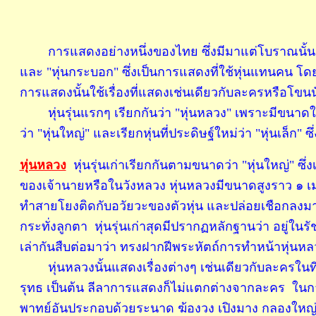
การแสดงอย่างหนึ่งของไทย ซึ่งมีมาแต่โบราณนั้น มีมห
และ "หุ่นกระบอก" ซึ่งเป็นการแสดงที่ใช้หุ่นแทนคน โดยคน
การแสดงนั้นใช้เรื่องที่แสดงเช่นเดียวกับละครหรือโขนน
หุ่นรุ่นแรกๆ เรียกกันว่า "หุ่นหลวง" เพราะมีขนาดใหญ่
ว่า "หุ่นใหญ่" และเรียกหุ่นที่ประดิษฐ์ใหม่ว่า "หุ่นเล็ก
หุ่นหลวง
หุ่นรุ่นเก่าเรียกกันตามขนาดว่า "หุ่นใหญ่" ซึ่งเ
ของเจ้านายหรือในวังหลวง หุ่นหลวงมีขนาดสูงราว ๑ เ
ทำสายโยงติดกับอวัยวะของตัวหุ่น และปล่อยเชือกลงมารวม
กระทั่งลูกตา หุ่นรุ่นเก่าสุดมีปรากฏหลักฐานว่า อยู่
เล่ากันสืบต่อมาว่า ทรงฝากฝีพระหัตถ์การทำหน้าหุ่นหลวง
หุ่นหลวงนั้นแสดงเรื่องต่างๆ เช่นเดียวกับละครในที่ให้
รุทธ เป็นต้น ลีลาการแสดงก็ไม่แตกต่างจากละคร ในกา
พาทย์อันประกอบด้วยระนาด ฆ้องวง เปิงมาง กลองใหญ่ ก